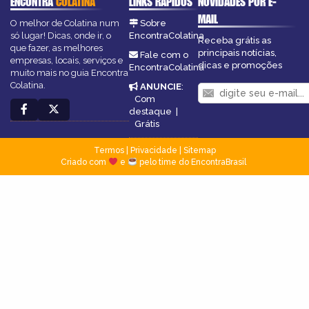
ENCONTRA
COLATINA
LINKS RÁPIDOS
NOVIDADES POR E-
MAIL
O melhor de Colatina num
Sobre
só lugar! Dicas, onde ir, o
EncontraColatina
Receba grátis as
que fazer, as melhores
principais notícias,
Fale com o
empresas, locais, serviços e
dicas e promoções
EncontraColatina
muito mais no guia Encontra
Colatina.
ANUNCIE
:
Com
destaque
|
Grátis
Termos
|
Privacidade
|
Sitemap
Criado com
e
pelo time do EncontraBrasil