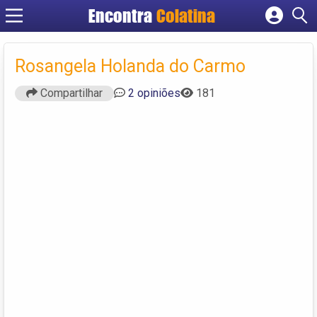
Encontra
Colatina
Cadastrar empresa
Fazer login
Rosangela Holanda do Carmo
Criar conta
Compartilhar
2 opiniões
181