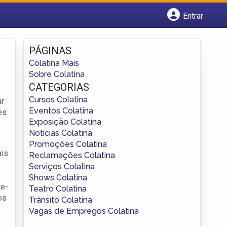
Entrar
Cadastrar empresa
Fazer login
PÁGINAS
Criar conta
Colatina Mais
Sobre Colatina
CATEGORIAS
Cursos Colatina
ar
Eventos Colatina
es
Exposição Colatina
Notícias Colatina
Promoções Colatina
ais
Reclamações Colatina
Serviços Colatina
Shows Colatina
 e-
Teatro Colatina
os
Trânsito Colatina
Vagas de Empregos Colatina