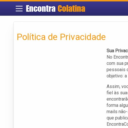
Encontra
Colatina
Política de Privacidade
Sua Privac
No Encontr
com sua p
pessoais d
objetivo: 
Assim, voc
fiel às su
encontrarã
forma algu
mails não-
que public
EncontraCo