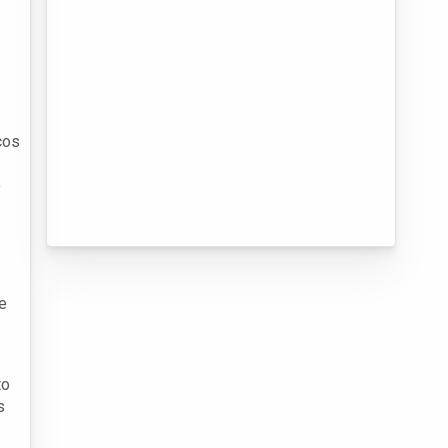
ços
o
e
to
s