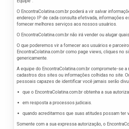
Equipe”.
O EncontraColatina.com.br poderá a vir salvar informaç
endereço IP de cada consulta efetivada, informações es
fornecer melhores serviços aos nossos usuários.
O EncontraColatina.com.br não irá vender ou alugar qua
O que poderemos vir a fornecer aos usuários e parceir
EncontraColatina.com.br como page views, cliques no s
genericamente.
A equipe do EncontraColatina.com.br compromete-se a m
cadastros dos sites ou informações colhidas no site. O
pessoais capazes de identificar você jamais serão divul
que o EncontraColatina.com.br obtenha a sua autoriza
em resposta a processos judicais.
quando acreditarmos que suas atitudes possam ter 
Somente com a sua expressa autorização, o EncontraCola