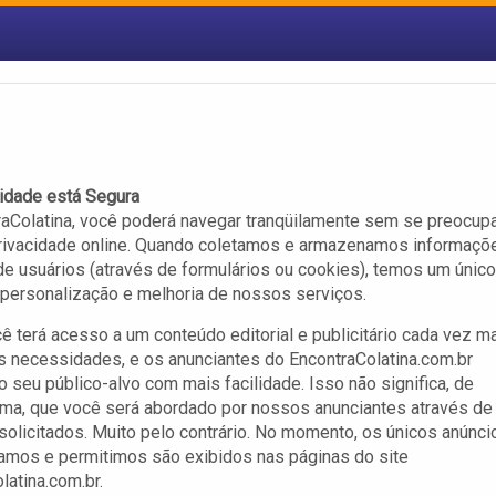
idade está Segura
aColatina, você poderá navegar tranqüilamente sem se preocup
rivacidade online. Quando coletamos e armazenamos informaçõ
e usuários (através de formulários ou cookies), temos um único
a personalização e melhoria de nossos serviços.
ê terá acesso a um conteúdo editorial e publicitário cada vez m
as necessidades, e os anunciantes do EncontraColatina.com.br
o seu público-alvo com mais facilidade. Isso não significa, de
ma, que você será abordado por nossos anunciantes através de
solicitados. Muito pelo contrário. No momento, os únicos anúnci
amos e permitimos são exibidos nas páginas do site
latina.com.br.