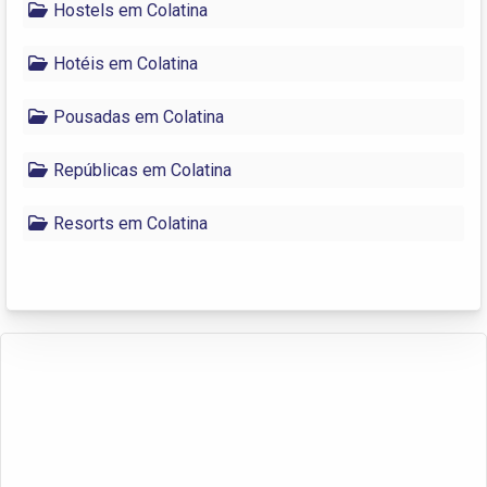
Hostels em Colatina
Hotéis em Colatina
Pousadas em Colatina
Repúblicas em Colatina
Resorts em Colatina