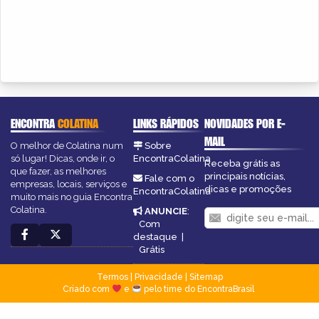
ENCONTRA
COLATINA
LINKS RÁPIDOS
NOVIDADES POR E-
MAIL
O melhor de Colatina num
Sobre
só lugar! Dicas, onde ir, o
EncontraColatina
Receba grátis as
que fazer, as melhores
principais notícias,
Fale com o
empresas, locais, serviços e
dicas e promoções
EncontraColatina
muito mais no guia Encontra
Colatina.
ANUNCIE
:
Com
destaque
|
Grátis
Termos
|
Privacidade
|
Sitemap
Criado com
e
pelo time do EncontraBrasil