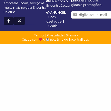
principais notícias,
Fale com o
empresas, locais, serviços e
dicas e promoções
EncontraColatina
muito mais no guia Encontra
Colatina.
ANUNCIE
:
Com
destaque
|
Grátis
Termos
|
Privacidade
|
Sitemap
Criado com
e
pelo time do EncontraBrasil