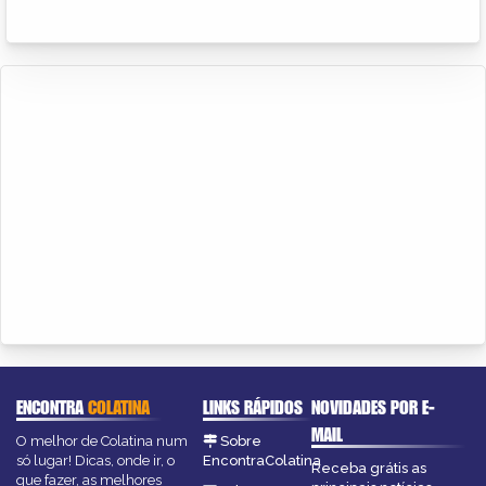
ENCONTRA
COLATINA
LINKS RÁPIDOS
NOVIDADES POR E-
MAIL
O melhor de Colatina num
Sobre
só lugar! Dicas, onde ir, o
EncontraColatina
Receba grátis as
que fazer, as melhores