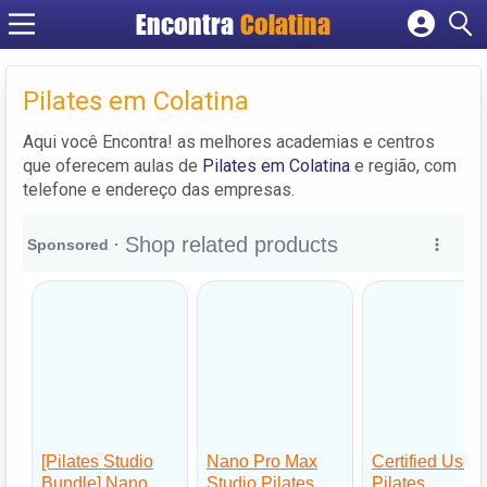
Encontra
Colatina
Cadastrar empresa
Fazer login
Pilates em Colatina
Criar conta
Aqui você Encontra! as melhores academias e centros
que oferecem aulas de
Pilates em Colatina
e região, com
telefone e endereço das empresas.