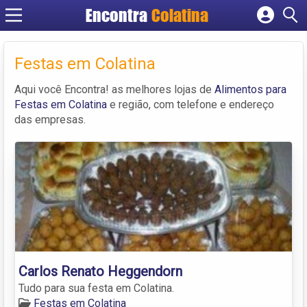
Encontra
Colatina
Cadastrar empresa
Fazer login
Festas em Colatina
Criar conta
Aqui você Encontra! as melhores lojas de
Alimentos para
Festas em Colatina
e região, com telefone e endereço
das empresas.
Carlos Renato Heggendorn
Tudo para sua festa em Colatina.
Festas em Colatina