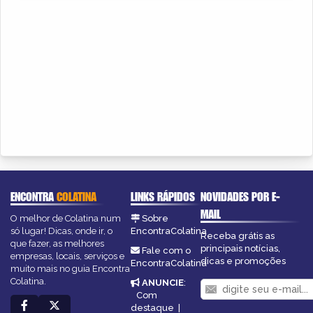
ENCONTRA
COLATINA
LINKS RÁPIDOS
NOVIDADES POR E-
MAIL
O melhor de Colatina num
Sobre
só lugar! Dicas, onde ir, o
EncontraColatina
Receba grátis as
que fazer, as melhores
principais notícias,
Fale com o
empresas, locais, serviços e
dicas e promoções
EncontraColatina
muito mais no guia Encontra
Colatina.
ANUNCIE
:
Com
destaque
|